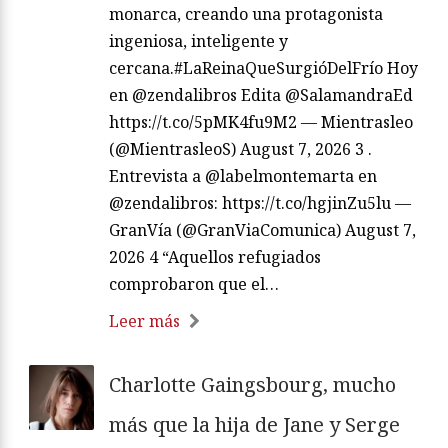
monarca, creando una protagonista
ingeniosa, inteligente y
cercana.#LaReinaQueSurgióDelFrío Hoy
en @zendalibros Edita @SalamandraEd
https://t.co/5pMK4fu9M2 — Mientrasleo
(@MientrasleoS) August 7, 2026 3 .
Entrevista a @labelmontemarta en
@zendalibros: https://t.co/hgjinZu5lu —
GranVía (@GranViaComunica) August 7,
2026 4 “Aquellos refugiados
comprobaron que el…
Leer más
Charlotte Gaingsbourg, mucho
más que la hija de Jane y Serge