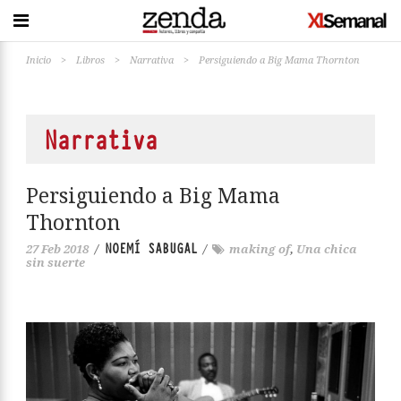
Inicio
>
Libros
>
Narrativa
>
Persiguiendo a Big Mama Thornton
Narrativa
Persiguiendo a Big Mama
Thornton
NOEMÍ SABUGAL
27 Feb 2018
/
/
making of
,
Una chica
sin suerte