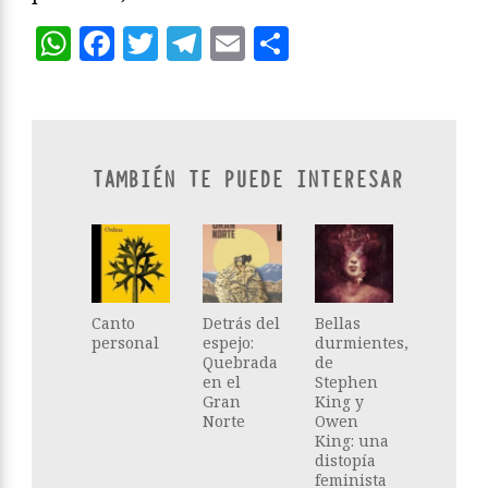
WhatsApp
Facebook
Twitter
Telegram
Email
Compartir
TAMBIÉN TE PUEDE INTERESAR
Canto
Detrás del
Bellas
personal
espejo:
durmientes,
Quebrada
de
en el
Stephen
Gran
King y
Norte
Owen
King: una
distopía
feminista