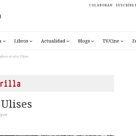
COLABORAN
SUSCRÍBE
a
Libros
Actualidad
Blogs
TV/Cine
Z
efiero el otro Ulises
rilla
 Ulises
oyce