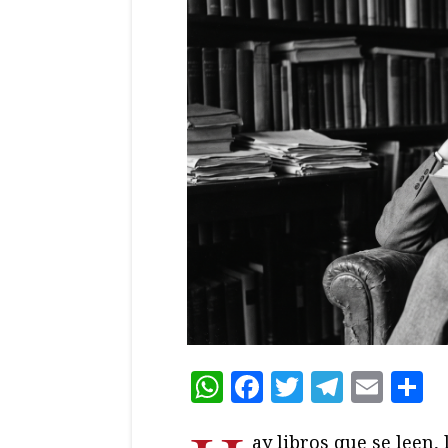
WhatsApp
Facebook
Twitter
Teleg
Ema
C
ay libros que se leen, 