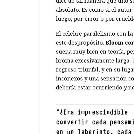
dice de tal manera que uno s
absoluto. Es como si el autor 
luego, por error o por crueld
El célebre paralelismo con
la
este despropósito.
Bloom com
suena muy bien en teoría, pe
broma excesivamente larga. U
regreso triunfal, y en su lu
inconexos y una sensación c
debería estar ocurriendo y n
"
¿Era imprescindible
convertir cada pensam
en un laberinto, cada