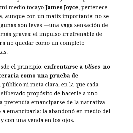
e mi medio tocayo
James Joyce
, pertenece
ía, aunque con un matiz importante: no se
 Algunas son leves —una vaga sensación de
 más graves: el impulso irrefrenable de
para no quedar como un completo
ias.
esde el principio:
enfrentarse a
Ulises
no
iteraria como una prueba de
 público ni meta clara, en la que cada
deliberado propósito de hacerle a uno
na pretendía emanciparse de la narrativa
tó a emanciparla: la abandonó en medio del
y con una venda en los ojos.