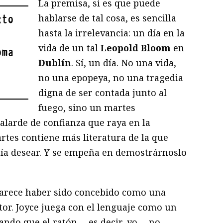
La premisa, si es que puede
hablarse de tal cosa, es sencilla
xto
hasta la irrelevancia: un día en la
vida de un tal
Leopold Bloom
en
oma
Dublín
. Sí, un día. No una vida,
no una epopeya, no una tragedia
digna de ser contada junto al
fuego, sino un martes
 alarde de confianza que raya en la
rtes contiene más literatura de la que
ría desear. Y se empeña en demostrárnoslo
parece haber sido concebido como una
tor. Joyce juega con el lenguaje como un
dando que el ratón —es decir, yo— no