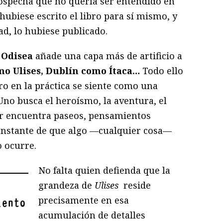
ospecha que no quería ser entendido en
hubiese escrito el libro para sí mismo, y
ad, lo hubiese publicado.
 Odisea
añade una capa más de artificio a
o Ulises, Dublín como Ítaca…
Todo ello
ro en la práctica se siente como una
no busca el heroísmo, la aventura, el
gar encuentra paseos, pensamientos
onstante de que algo —cualquier cosa—
o ocurre.
No falta quien defienda que la
grandeza de
Ulises
reside
precisamente en esa
iento
acumulación de detalles