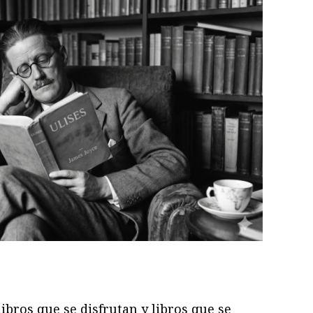
ram
il
ompartir
libros que se disfrutan y libros que se