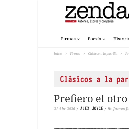
Firmas
Poesía
Histori
Inicio
>
Firmas
>
Clásicos a la parrilla
>
Pr
Clásicos a la par
Prefiero el otro
ALEX JOYCE
21 Abr 2026
/
/
James J