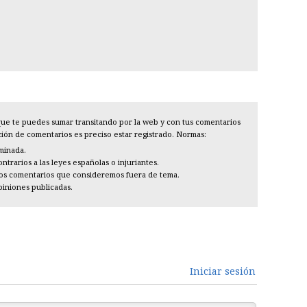
l que te puedes sumar transitando por la web y con tus comentarios
cción de comentarios es preciso estar registrado. Normas:
iminada.
trarios a las leyes españolas o injuriantes.
los comentarios que consideremos fuera de tema.
piniones publicadas.
Iniciar sesión