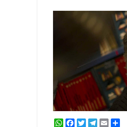
WhatsApp
Facebook
Twitter
Teleg
Ema
C