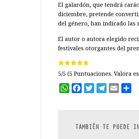
El galardón, que tendrá caráct
diciembre, pretende converti
del género, han indicado las
El autor o autora elegido rec
festivales otorgantes del pr
5/5
(5 Puntuaciones. Valora es
WhatsApp
Facebook
Twitter
Teleg
Ema
C
TAMBIÉN TE PUEDE I