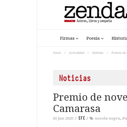
Firmas
Poesía
Histori
Inicio
>
Actualidad
>
Noticias
>
Premio de
Noticias
Premio de nove
Camarasa
EFE
05 Jun 2020
/
/
novela negra
,
Pa