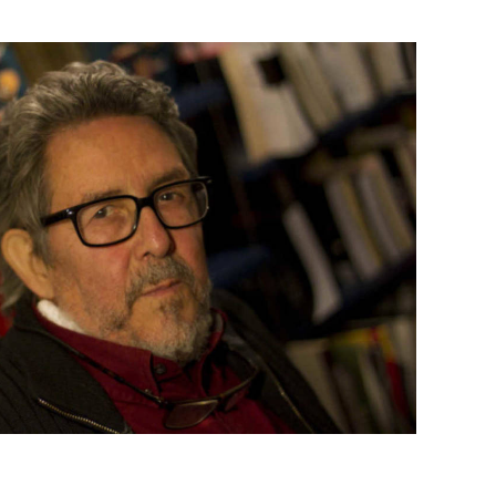
ram
il
ompartir