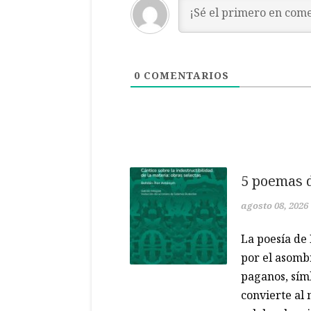
0
COMENTARIOS
5 poemas 
agosto 08, 2026
La poesía d
por el asombr
paganos, símb
convierte al 