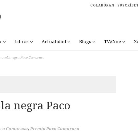
COLABORAN
SUSCRÍBE
a
Libros
Actualidad
Blogs
TV/Cine
Z
 novela negra Paco Camarasa
la negra Paco
co Camarasa
,
Premio Paco Camarasa