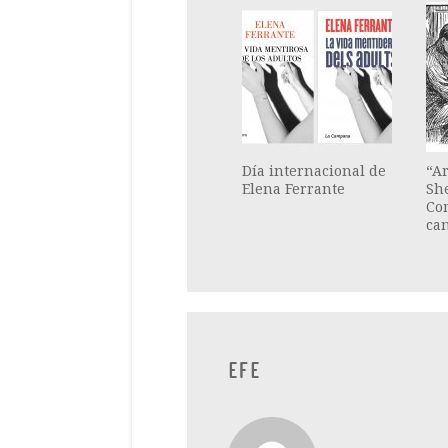
Día internacional de
“Ar
Elena Ferrante
Sh
Co
ca
EFE