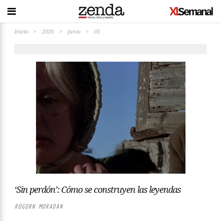
Inicio
>
2020
>
junio
>
05
‘Sin perdón’: Cómo se construyen las leyendas
ROGORN MORADAN