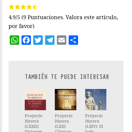
4.9/5
(9 Puntuaciones. Valora este artículo,
por favor)
WhatsApp
Facebook
Twitter
Telegram
Email
Compartir
TAMBIÉN TE PUEDE INTERESAR
Proyecto
Proyecto
Proyecto
Itinera
Itinera
Itinera
(LXXII):
(LXX):
(LXIV): El
Visiones
Clásicos
lado