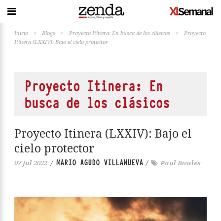
Inicio
>
Blogs
>
Proyecto Itinera: En busca de los clásicos
>
Proyecto
Itinera (LXXIV): Bajo el cielo protector
Proyecto Itinera: En
busca de los clásicos
Proyecto Itinera (LXXIV): Bajo el
cielo protector
MARIO AGUDO VILLANUEVA
07 Jul 2022
/
/
Paul Bowles