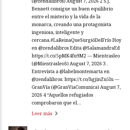
(@zendalibros) August 7, 2026 2 S.J.
Bennett consigue un buen equilibrio
entre el misterio y la vida de la
monarca, creando una protagonista
ingeniosa, inteligente y
cercana.#LaReinaQueSurgióDelFrío Hoy
en @zendalibros Edita @SalamandraEd
https://t.co/5pMK4fu9M2 — Mientrasleo
(@MientrasleoS) August 7, 2026 3 .
Entrevista a @labelmontemarta en
@zendalibros: https://t.co/hgjinZu5lu —
GranVía (@GranViaComunica) August 7,
2026 4 “Aquellos refugiados
comprobaron que el…
Leer más