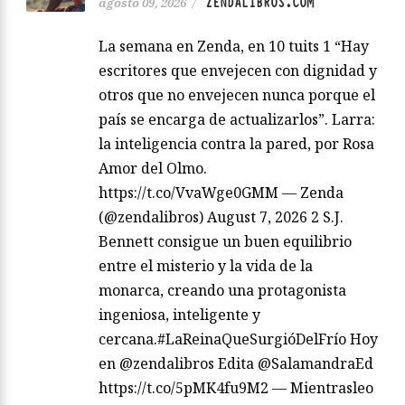
ZENDALIBROS.COM
agosto 09, 2026
/
La semana en Zenda, en 10 tuits 1 “Hay
escritores que envejecen con dignidad y
otros que no envejecen nunca porque el
país se encarga de actualizarlos”. Larra:
la inteligencia contra la pared, por Rosa
Amor del Olmo.
https://t.co/VvaWge0GMM — Zenda
(@zendalibros) August 7, 2026 2 S.J.
Bennett consigue un buen equilibrio
entre el misterio y la vida de la
monarca, creando una protagonista
ingeniosa, inteligente y
cercana.#LaReinaQueSurgióDelFrío Hoy
en @zendalibros Edita @SalamandraEd
https://t.co/5pMK4fu9M2 — Mientrasleo