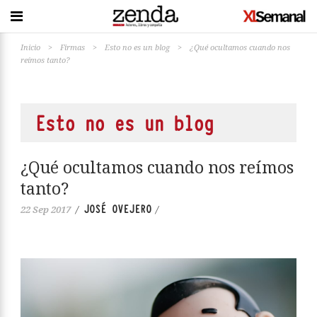
Inicio
>
Firmas
>
Esto no es un blog
>
¿Qué ocultamos cuando nos
reímos tanto?
Esto no es un blog
¿Qué ocultamos cuando nos reímos
tanto?
JOSÉ OVEJERO
22 Sep 2017
/
/