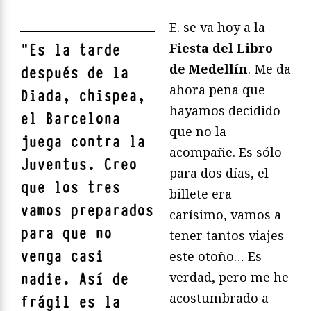
E. se va hoy a la
Fiesta del Libro
"
Es la tarde
de Medellín
. Me da
después de la
ahora pena que
Diada, chispea,
hayamos decidido
el Barcelona
que no la
juega contra la
acompañe. Es sólo
Juventus. Creo
para dos días, el
que los tres
billete era
vamos preparados
carísimo, vamos a
para que no
tener tantos viajes
venga casi
este otoño… Es
verdad, pero me he
nadie. Así de
acostumbrado a
frágil es la