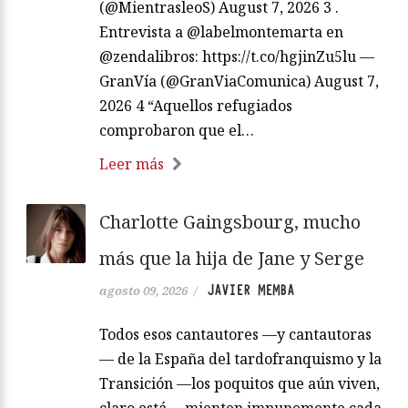
(@MientrasleoS) August 7, 2026 3 .
Entrevista a @labelmontemarta en
@zendalibros: https://t.co/hgjinZu5lu —
GranVía (@GranViaComunica) August 7,
2026 4 “Aquellos refugiados
comprobaron que el…
Leer más
Charlotte Gaingsbourg, mucho
más que la hija de Jane y Serge
JAVIER MEMBA
agosto 09, 2026
/
Todos esos cantautores —y cantautoras
— de la España del tardofranquismo y la
Transición —los poquitos que aún viven,
claro está— mienten impunemente cada