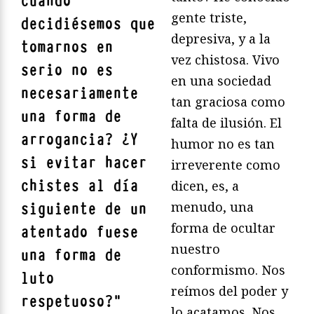
cuando
gente triste,
decidiésemos que
depresiva, y a la
tomarnos en
vez chistosa. Vivo
serio no es
en una sociedad
necesariamente
tan graciosa como
una forma de
falta de ilusión. El
arrogancia? ¿Y
humor no es tan
si evitar hacer
irreverente como
chistes al día
dicen, es, a
menudo, una
siguiente de un
forma de ocultar
atentado fuese
nuestro
una forma de
conformismo. Nos
luto
reímos del poder y
respetuoso?
"
lo acatamos. Nos