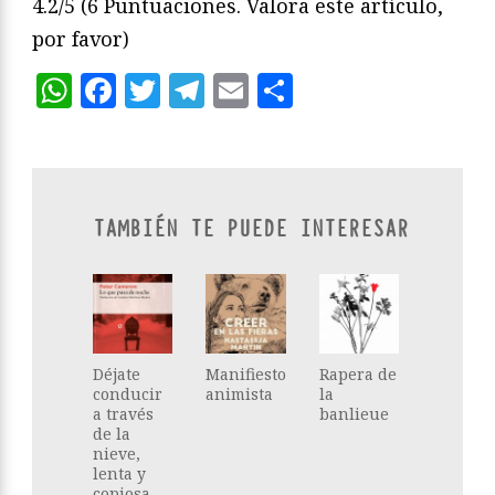
4.2/5
(6 Puntuaciones. Valora este artículo,
por favor)
WhatsApp
Facebook
Twitter
Telegram
Email
Compartir
TAMBIÉN TE PUEDE INTERESAR
Déjate
Manifiesto
Rapera de
conducir
animista
la
a través
banlieue
de la
nieve,
lenta y
copiosa