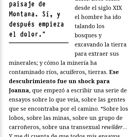
paisaje de
desde el siglo XIX
Montana. Sí, y
el hombre ha ido
después empieza
talando los
el dolor.
"
bosques y
excavando la tierra
para extraer sus
minerales; y cómo la minería ha
contaminado ríos, acuíferos, tierras.
Ese
descubrimiento fue un shock para
Joanna
, que empezó a escribir una serie de
ensayos sobre lo que veía, sobre las gentes
que se encontraba por el camino. “Sobre los
lobos, sobre las minas, sobre un grupo de
carroñeros, sobre una transexual
rewilder
…
Y me di cuenta de que todos mis ensayos