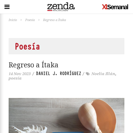
Inicio
>
Poesía
>
Regreso a Ítaka
Poesía
Regreso a Ítaka
DANIEL J. RODRÍGUEZ
14 Nov 2023
/
/
Noelia Illán
,
poesía