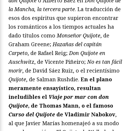
don Quijote
o Alberto Báez en
Don Quijote de
la Mancha, la tercera parte
. La traducción de
esos dos espíritus que supieron encontrar
los románticos a los tiempos actuales ha
dado títulos como
Monseñor Quijote
, de
Graham Greene;
Hazañas del capitán
Carpeto
, de Rafael Reig;
Don Quijote en
Auschwitz
, de Vicente Piñeiro;
No es tan fácil
morir
, de David Sáez Ruiz, o el recientísimo
Quijote
, de Salman Rushdie.
En el plano
meramente ensayístico, resultan
ineludibles el
Viaje por mar con don
Quijote
, de Thomas Mann, o el famoso
Curso del Quijote
de Vladimir Nabokov
,
al que Javier Marías homenajeó a su modo