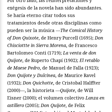
Por otro lado, las reinterpretaciones y
exégesis de la novela han sido abundantes.
Se haría eterno citar todos sus
tratamientos desde otras disciplinas como
pueden ser la música —
The Comical History
of Don Quixote
, de Henry Purcell (1695);
Don
Chisciottte in Sierra Morena
, de Francesco
Bartolomeo Conti (1719);
La venta de don
Quijote
, de Ruperto Chapí (1902);
El retablo
de Maese Pedro
, de Manuel de Falla (1923);
Don Quijote y Dulcinea
, de Maurice Ravel
(1932);
Don Quichotte
, de Cristobal Halffter
(2000)—, la historieta —
Quijote
, de Will
Eisner (2000); el volumen colectivo
Lanza en
astillero
(2005);
Don Quijote
, de Felix