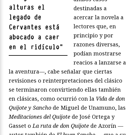
alturas el
destinadas a
legado de
acercar la novela a
lectores que, en
Cervantes está
principio y por
abocado a caer
razones diversas,
en el ridículo
"
podían mostrarse
reacios a lanzarse a
la aventura—, cabe señalar que ciertas
revisiones o reinterpretaciones del clásico
se terminaron convirtiendo ellas también
en clásicas, como ocurrió con la
Vida de don
Quijote y Sancho
de Miguel de Unamuno, las
Meditaciones del Quijote
de José Ortega y
Gasset o
La ruta de don Quijote
de Azorín —
autor también de
El buen Sancho
—, que a su