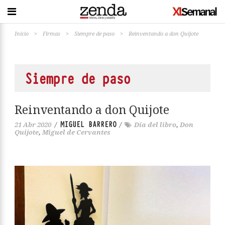
Inicio
>
Firmas
>
Siempre de paso
>
Reinventando a don Quijote
Siempre de paso
Reinventando a don Quijote
MIGUEL BARRERO
21 Abr 2020
/
/
Día del libro
,
Don
Quijote
,
Miguel de Cervantes