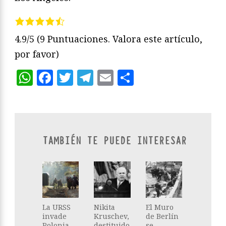
4.9/5
(9 Puntuaciones. Valora este artículo,
por favor)
WhatsApp
Facebook
Twitter
Telegram
Email
Compartir
TAMBIÉN TE PUEDE INTERESAR
La URSS
Nikita
El Muro
invade
Kruschev,
de Berlín
Polonia
destituido
se