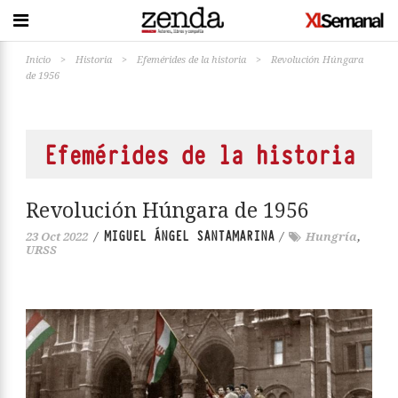
Inicio
>
Historia
>
Efemérides de la historia
>
Revolución Húngara
de 1956
Efemérides de la historia
Revolución Húngara de 1956
MIGUEL ÁNGEL SANTAMARINA
23 Oct 2022
/
/
Hungría
,
URSS