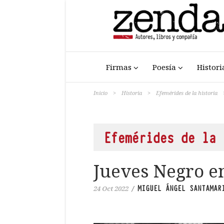
Firmas
Poesía
Histori
Inicio
>
Historia
>
Efemérides de la historia
Efemérides de la 
Jueves Negro e
MIGUEL ÁNGEL SANTAMAR
24 Oct 2022
/