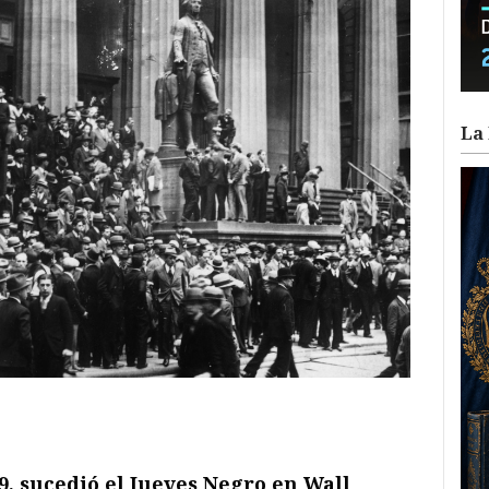
La 
ram
il
ompartir
9, sucedió el Jueves Negro en Wall