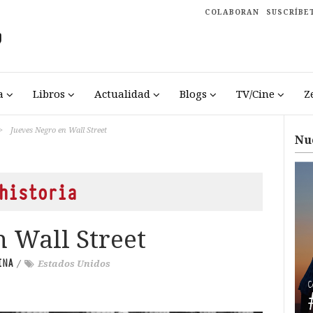
COLABORAN
SUSCRÍBE
a
Libros
Actualidad
Blogs
TV/Cine
Z
>
Jueves Negro en Wall Street
Nu
historia
n Wall Street
INA
/
Estados Unidos