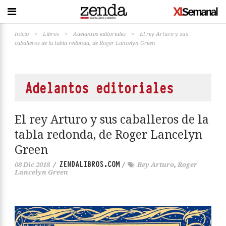
Inicio
>
Libros
>
Adelantos editoriales
>
El rey Arturo y sus
caballeros de la tabla redonda, de Roger Lancelyn Green
Adelantos editoriales
El rey Arturo y sus caballeros de la
tabla redonda, de Roger Lancelyn
Green
ZENDALIBROS.COM
08 Dic 2018
/
/
Rey Arturo
,
Roger
Lancelyn Green