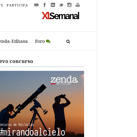
TE
PARTICIPA
enda-Edhasa
Foro
evo concurso