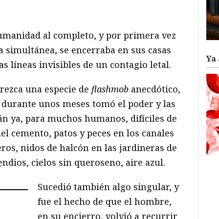
ram
il
ompartir
humanidad al completo, y por primera vez
ma simultánea, se encerraba en sus casas
Ya 
as líneas invisibles de un contagio letal.
rezca una especie de
flashmob
anecdótico,
a durante unos meses tomó el poder y las
n ya, para muchos humanos, difíciles de
 del cemento, patos y peces en los canales
ros, nidos de halcón en las jardineras de
ndios, cielos sin queroseno, aire azul.
Sucedió también algo singular, y
fue el hecho de que el hombre,
en su encierro, volvió a recurrir