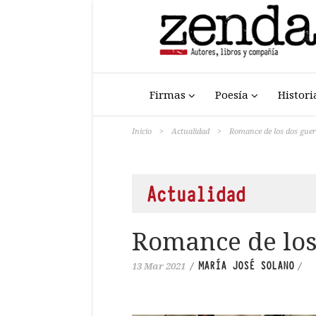
Firmas
Poesía
Histori
Inicio
>
Actualidad
>
Romance de los dos guer
Actualidad
Romance de los
MARÍA JOSÉ SOLANO
13 Mar 2021
/
/