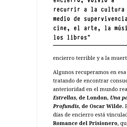
encierro, volvió a
recurrir a la cultura
medio de supervivenci
cine, el arte, la mús
los libros
"
encierro terrible y a la muert
Algunos recuperamos en esa c
tratando de encontrar consue
anterioridad en el mundo rea
Estrellas
, de London,
Una pa
Profundis
, de Oscar Wilde.
P
días de encierro está vincula
Romance del Prisionero
, q