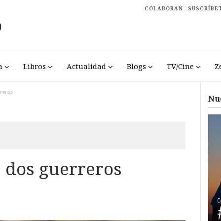
COLABORAN
SUSCRÍBE
a
Libros
Actualidad
Blogs
TV/Cine
Z
reros
Nu
 dos guerreros