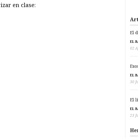
zar en clase:
Art
El 
EL 
02 A
Eso
EL 
30 J
El 
EL 
23 J
He