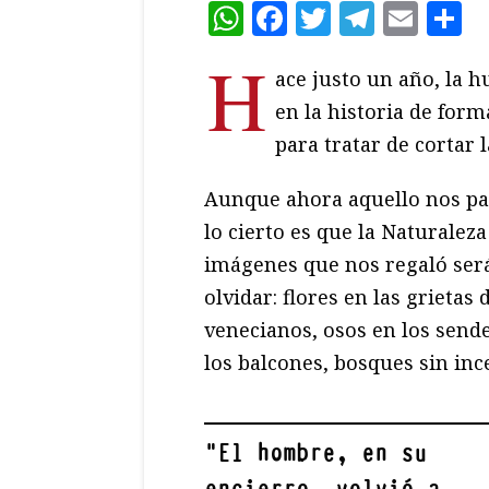
WhatsApp
Facebook
Twitter
Teleg
Ema
C
H
ace justo un año, la 
en la historia de for
para tratar de cortar l
Aunque ahora aquello nos pa
lo cierto es que la Naturalez
imágenes que nos regaló será
olvidar: flores en las grietas
venecianos, osos en los sende
los balcones, bosques sin ince
"
El hombre, en su