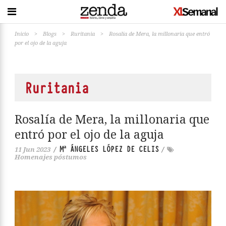
Inicio
>
Blogs
>
Ruritania
>
Rosalía de Mera, la millonaria que entró
por el ojo de la aguja
Ruritania
Rosalía de Mera, la millonaria que
entró por el ojo de la aguja
Mª ÁNGELES LÓPEZ DE CELIS
11 Jun 2023
/
/
Homenajes póstumos