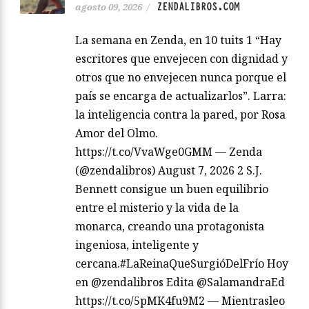
ZENDALIBROS.COM
agosto 09, 2026
/
La semana en Zenda, en 10 tuits 1 “Hay
escritores que envejecen con dignidad y
otros que no envejecen nunca porque el
país se encarga de actualizarlos”. Larra:
la inteligencia contra la pared, por Rosa
Amor del Olmo.
https://t.co/VvaWge0GMM — Zenda
(@zendalibros) August 7, 2026 2 S.J.
Bennett consigue un buen equilibrio
entre el misterio y la vida de la
monarca, creando una protagonista
ingeniosa, inteligente y
cercana.#LaReinaQueSurgióDelFrío Hoy
en @zendalibros Edita @SalamandraEd
https://t.co/5pMK4fu9M2 — Mientrasleo