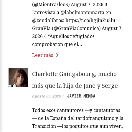
(@MientrasleoS) August 7, 2026 3 .
Entrevista a @labelmontemarta en
@zendalibros: https://t.co/hgjinZu5lu —
GranVía (@GranViaComunica) August 7,
2026 4 “Aquellos refugiados
comprobaron que el…
Leer más
Charlotte Gaingsbourg, mucho
más que la hija de Jane y Serge
JAVIER MEMBA
agosto 09, 2026
/
Todos esos cantautores —y cantautoras
— de la España del tardofranquismo y la
Transición —los poquitos que aún viven,