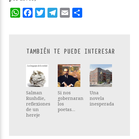
WhatsApp
Facebook
Twitter
Telegram
Email
Compartir
TAMBIÉN TE PUEDE INTERESAR
Salman
Si nos
Una
Rushdie,
gobernaran
novela
reflexiones
los
inesperada
de un
poetas…
hereje