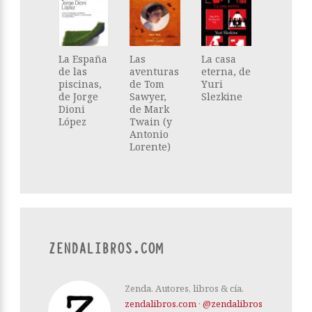
La España
Las
La casa
de las
aventuras
eterna, de
piscinas,
de Tom
Yuri
de Jorge
Sawyer,
Slezkine
Dioni
de Mark
López
Twain (y
Antonio
Lorente)
ZENDALIBROS.COM
Zenda. Autores, libros & cía.
zendalibros.com
·
@zendalibros