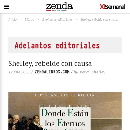
Inicio
>
Libros
>
Adelantos editoriales
>
Shelley, rebelde con causa
Adelantos editoriales
Shelley, rebelde con causa
ZENDALIBROS.COM
12 Ene 2022
/
/
Percy Shelley