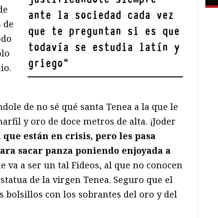
de
ante la sociedad cada vez
s de
que te preguntan si es que
odo
todavía se estudia latín y
olo
griego
"
io.
dole de no sé qué santa Tenea a la que le
arfil y oro de doce metros de alta. ¡Joder
que están en crisis, pero les pasa
para sacar panza poniendo enjoyada a
ue va a ser un tal Fideos, al que no conocen
estatua de la virgen Tenea. Seguro que el
s bolsillos con los sobrantes del oro y del