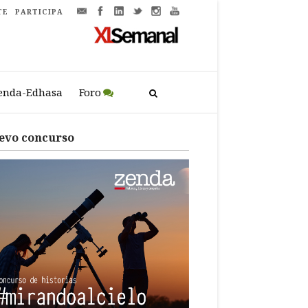
TE
PARTICIPA
enda-Edhasa
Foro
evo concurso