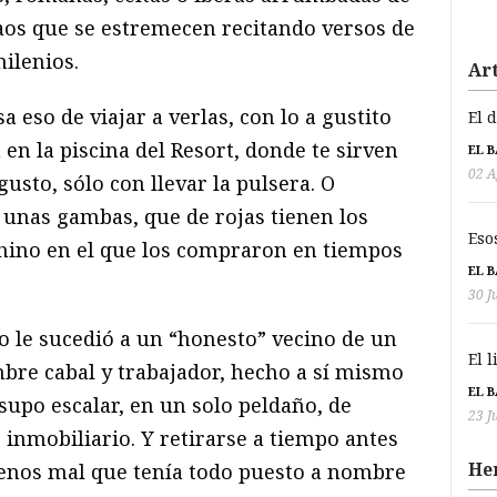
aos que se estremecen recitando versos de
ilenios.
Art
 eso de viajar a verlas, con lo a gustito
El 
a en la piscina del Resort, donde te sirven
EL 
02 A
usto, sólo con llevar la pulsera. O
 unas gambas, que de rojas tienen los
Eso
chino en el que los compraron en tiempos
EL 
30 J
o le sucedió a un “honesto” vecino de un
El 
mbre cabal y trabajador, hecho a sí mismo
EL 
supo escalar, en un solo peldaño, de
23 J
inmobiliario. Y retirarse a tiempo antes
He
 Menos mal que tenía todo puesto a nombre