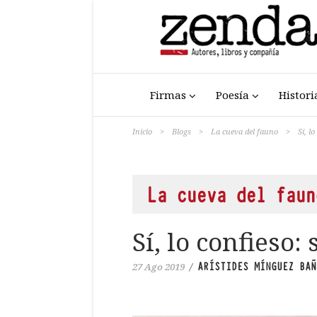
Firmas
Poesía
Histori
Inicio
>
Blogs
>
La cueva del fauno
>
Sí, l
La cueva del faun
Sí, lo confieso:
ARÍSTIDES MÍNGUEZ BAÑ
27 Ago 2019
/