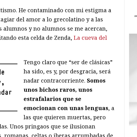
litismo. He contaminado con mi estigma a
agiar del amor a lo grecolatino y a las
s alumnos y no alumnos se me acercan,
tando esta celda de Zenda,
La cueva del
Tengo claro que “ser de clásicas”
ha sido, es y, por desgracia, será
de
nadar contracorriente.
Somos
y,
unos bichos raros, unos
adar
estrafalarios que se
emocionan con unas lenguas
, a
las que quieren muertas, pero
das. Unos pringaos que se ilusionan
s, romanas, celtas o iberas arrumbadas de