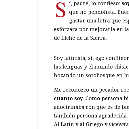
S
í, padre, lo confieso:
so
que no pendolista. Buen
gastar una letra que e
esforzara por mejorarla en la
de Elche de la Sierra.
Soy latinista, sí, ego confite
las lenguas y el mundo clási
hozando un sotobosque en bu
Me reconozco un pecador rec
cuanto soy
. Como persona b
adoctrinaba con que es de bie
también persona agradecida: a
Al Latín y al Griego y
vicevers