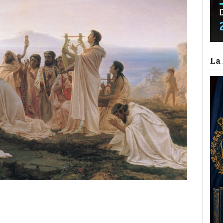
La 
ram
il
ompartir