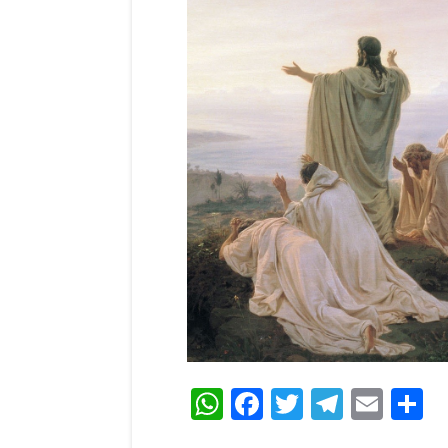
WhatsApp
Facebook
Twitter
Teleg
Ema
C