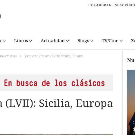
COLABORAN
SUSCRÍBE
a
Libros
Actualidad
Blogs
TV/Cine
Z
los clásicos
>
Proyecto Itinera (LVII): Sicilia, Europa
Nu
 En busca de los clásicos
 (LVII): Sicilia, Europa