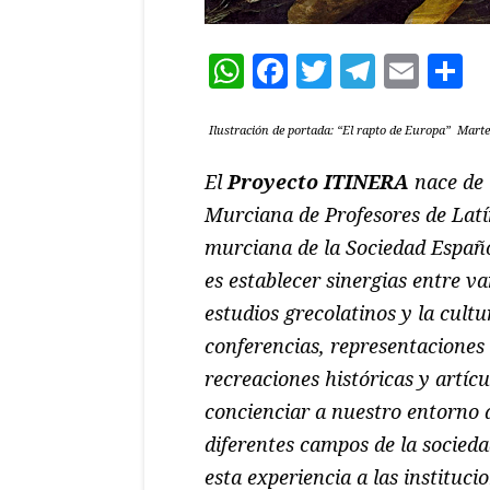
WhatsApp
Facebook
Twitter
Teleg
Ema
C
Ilustración de portada: “El rapto de Europa” Marte
El
Proyecto ITINERA
nace de 
Murciana de Profesores de Lat
murciana de la Sociedad Españo
es establecer sinergias entre va
estudios grecolatinos y la cultur
conferencias, representaciones 
recreaciones históricas y artícu
concienciar a nuestro entorno 
diferentes campos de la socieda
esta experiencia a las instituci