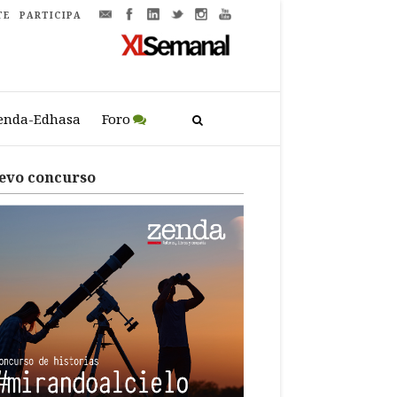
TE
PARTICIPA
enda-Edhasa
Foro
evo concurso