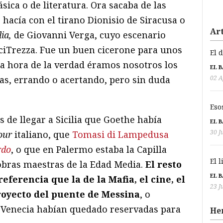
sica o de literatura. Ora sacaba de las
 hacía con el tirano Dionisio de Siracusa o
Art
ia,
de Giovanni Verga, cuyo escenario
iTrezza. Fue un buen cicerone para unos
El 
la hora de la verdad éramos nosotros los
EL 
as, errando o acertando, pero sin duda
02 A
Eso
 de llegar a Sicilia que Goethe había
EL 
30 J
our
italiano, que
Tomasi di Lampedusa
rdo
, o que en Palermo estaba la Capilla
El 
 obras maestras de la Edad Media.
El resto
EL 
referencia que la de la Mafia, el cine, el
23 J
oyecto del puente de Messina
, o
Venecia habían quedado reservadas para
He