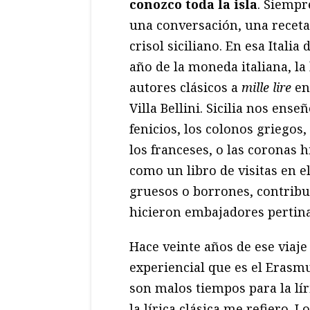
conozco toda la isla
. Siempr
una conversación, una receta
crisol siciliano. En esa Itali
año de la moneda italiana, la
autores clásicos a
mille lire
en 
Villa Bellini. Sicilia nos ense
fenicios, los colonos griegos
los franceses, o las coronas h
como un libro de visitas en e
gruesos o borrones, contribu
hicieron embajadores pertina
Hace veinte años de ese viaje
experiencial que es el Erasmu
son malos tiempos para la lír
la lírica clásica me refiero. L