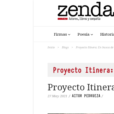
Firmas
Poesía
Histori
Inicio
>
Blogs
>
Proyecto Itinera: En busca de 
Proyecto Itinera:
Proyecto Itinera
AITOR PEDRUEZA
27 May 2021
/
/