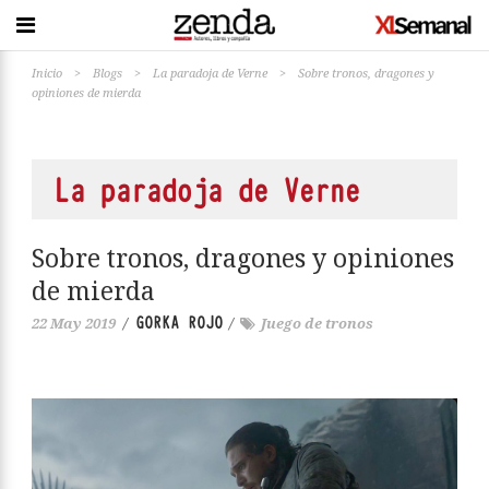
Inicio
>
Blogs
>
La paradoja de Verne
>
Sobre tronos, dragones y
opiniones de mierda
La paradoja de Verne
Sobre tronos, dragones y opiniones
de mierda
GORKA ROJO
22 May 2019
/
/
Juego de tronos