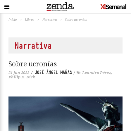
Inicio
>
Libros
>
Narrativa
>
Sobre ucronías
Narrativa
Sobre ucronías
JOSÉ ÁNGEL MAÑAS
21 Jun 2022
/
/
Leandro Pérez
,
Philip K. Dick