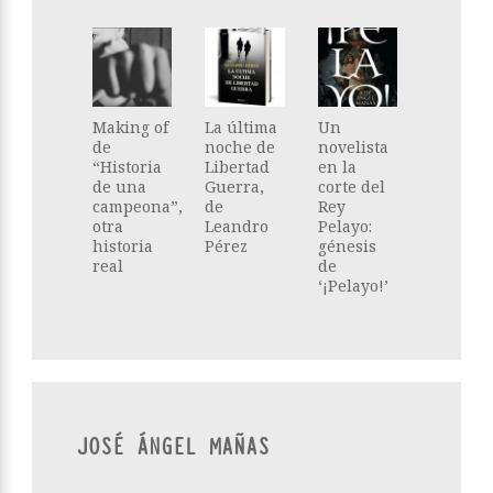
Making of
La última
Un
de
noche de
novelista
“Historia
Libertad
en la
de una
Guerra,
corte del
campeona”,
de
Rey
otra
Leandro
Pelayo:
historia
Pérez
génesis
real
de
‘¡Pelayo!’
JOSÉ ÁNGEL MAÑAS