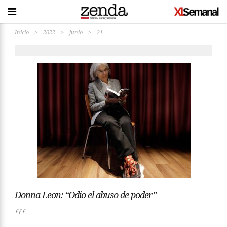
Inicio
>
2022
>
junio
>
21
Donna Leon: “Odio el abuso de poder”
EFE