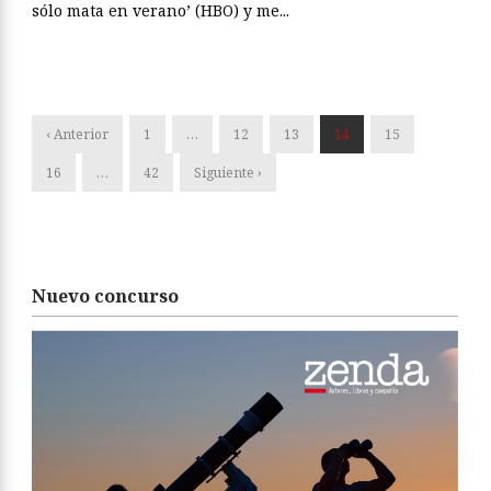
sólo mata en verano’ (HBO) y me...
‹ Anterior
1
…
12
13
14
15
16
…
42
Siguiente ›
Nuevo concurso