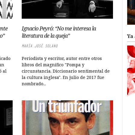
ente
Ignacio Peyró: “No me interesa la
to”
literatura de la queja”
Ya 
MARÍA JOSÉ SOLANO
icado
Periodista y escritor, autor entre otros
 un
libros del magnífico "Pompa y
ó al
circunstancia. Diccionario sentimental de
la cultura inglesa". En julio de 2017 fue
nombrado...