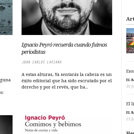
Art
Ignacio Peyró recuerda cuando fuimos
periodistas
JUAN CARLOS LAVIANA
Eso
A estas alturas, Ya sentarás la cabeza es un
lguna
EL 
éxito editorial que ha sido escrutado por el
30 J
derecho y por el revés, que ha...
o:
El 
EL 
23 J
He