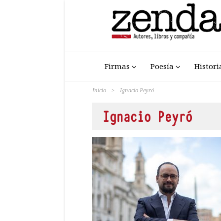
Firmas
Poesía
Histori
Inicio
>
Ignacio Peyró
Ignacio Peyró