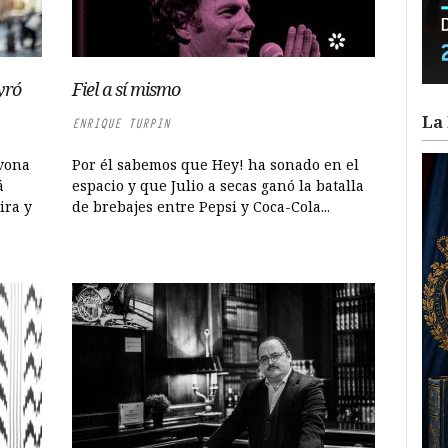
yró
Fiel a sí mismo
La 
ENRIQUE TURPIN
avona
Por él sabemos que Hey! ha sonado en el
á
espacio y que Julio a secas ganó la batalla
ira y
de brebajes entre Pepsi y Coca-Cola...