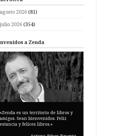
agosto 2026
(81)
julio 2026
(354)
envenidos a Zenda
«Zenda es un territorio de libros y
amigos. Sean bienvenidos. Feliz
estancia y felices libros.»
Arturo Pérez-Reverte