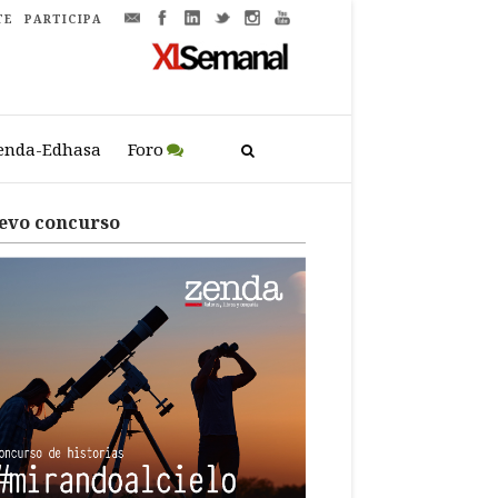
TE
PARTICIPA
enda-Edhasa
Foro
evo concurso