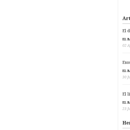
Art
El 
EL 
02 A
Eso
EL 
30 J
El 
EL 
23 J
He