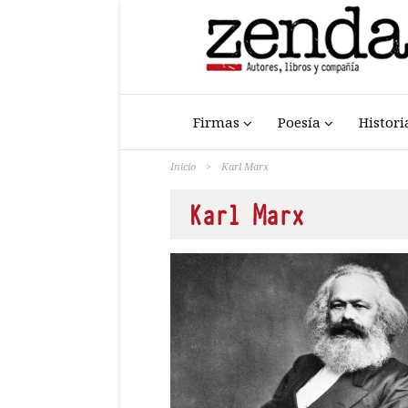
Firmas
Poesía
Histori
Inicio
>
Karl Marx
Karl Marx