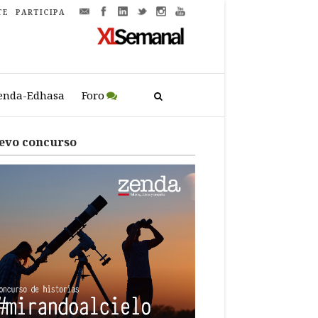
TE
PARTICIPA
enda-Edhasa
Foro
evo concurso