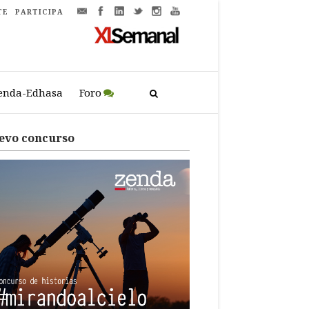
TE
PARTICIPA
enda-Edhasa
Foro
evo concurso