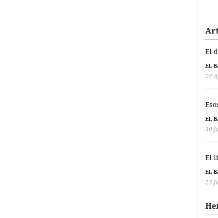
Art
El 
EL 
02 A
Eso
EL 
30 J
El 
EL 
23 J
He