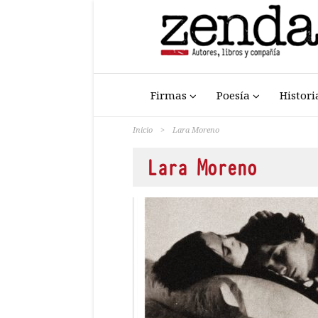
Firmas
Poesía
Histori
Inicio
>
Lara Moreno
Lara Moreno