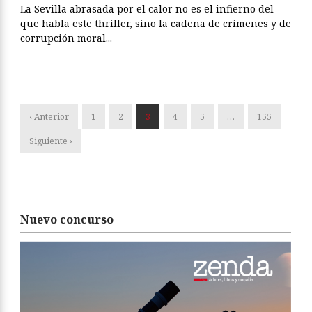
La Sevilla abrasada por el calor no es el infierno del
que habla este thriller, sino la cadena de crímenes y de
corrupción moral...
‹ Anterior
1
2
3
4
5
…
155
Siguiente ›
Nuevo concurso