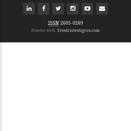
ISSN
2605-0269
Diseño web:
Trestristestigres.com