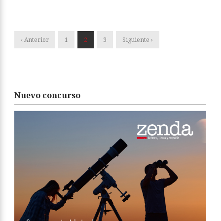
‹ Anterior
1
2
3
Siguiente ›
Nuevo concurso