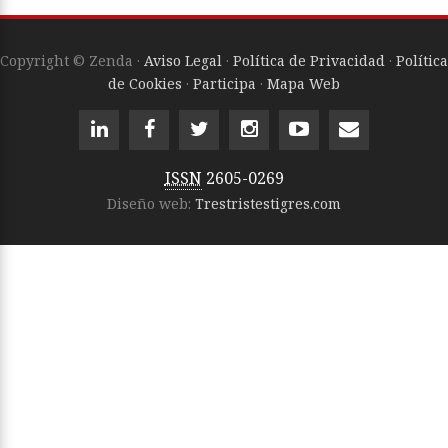
Copyright © Zenda ·
Aviso Legal
·
Política de Privacidad
·
Política
de Cookies
·
Participa
·
Mapa Web
ISSN
2605-0269
Diseño web:
Trestristestigres.com