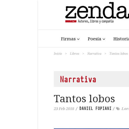
Firmas
Poesía
Histori
Inicio
>
Libros
>
Narrativa
>
Tantos lobos
Narrativa
Tantos lobos
DANIEL FOPIANI
23 Feb 2018
/
/
Lor