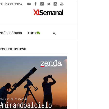
TE
PARTICIPA
enda-Edhasa
Foro
evo concurso