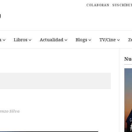
COLABORAN
SUSCRÍBE
a
Libros
Actualidad
Blogs
TV/Cine
Z
Nu
enzo Silva