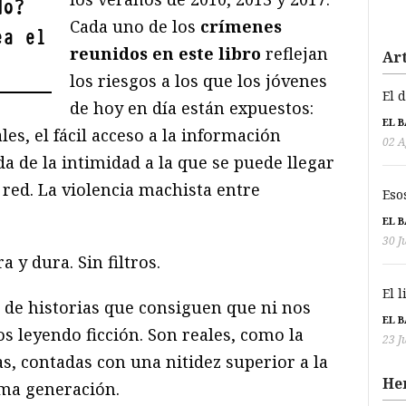
do?
Cada uno de los
crímenes
ea el
reunidos en este libro
reflejan
Art
los riesgos a los que los jóvenes
El 
de hoy en día están expuestos:
EL 
les, el fácil acceso a la información
02 A
da de la intimidad a la que se puede llegar
 red. La violencia machista entre
Eso
EL 
30 J
a y dura. Sin filtros.
El 
de historias que consiguen que ni nos
EL 
 leyendo ficción. Son reales, como la
23 J
s, contadas con una nitidez superior a la
He
ima generación.