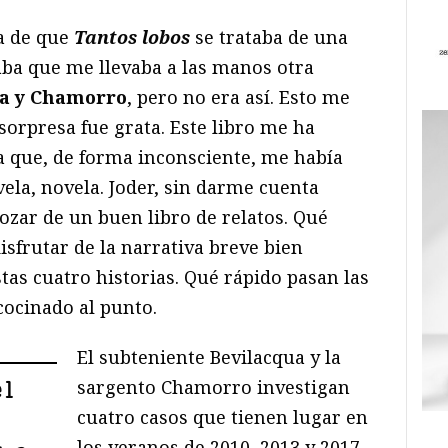
ea de que
Tantos lobos
se trataba de una
aba que me llevaba a las manos otra
ua y Chamorro
, pero no era así. Esto me
 sorpresa fue grata. Este libro me ha
a que, de forma inconsciente, me había
ela, novela. Joder, sin darme cuenta
ozar de un buen libro de relatos. Qué
isfrutar de la narrativa breve bien
stas cuatro historias. Qué rápido pasan las
cocinado al punto.
El subteniente Bevilacqua y la
sargento Chamorro investigan
el
cuatro casos que tienen lugar en
los veranos de 2010, 2013 y 2017.