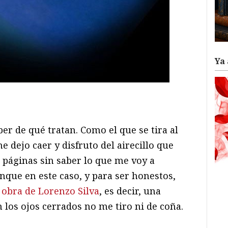
Ya 
ram
il
ompartir
ber de qué tratan. Como el que se tira al
e dejo caer y disfruto del airecillo que
s páginas sin saber lo que me voy a
nque en este caso, y para ser honestos,
 obra de Lorenzo Silva
, es decir, una
n los ojos cerrados no me tiro ni de coña.