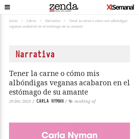
Inicio
>
Libros
>
Narrativa
>
Tener la carne o cómo mis albóndigas
veganas acabaron en el estómago de su amante
Narrativa
Tener la carne o cómo mis
albóndigas veganas acabaron en el
estómago de su amante
CARLA NYMAN
29 Dic 2023
/
/
making of