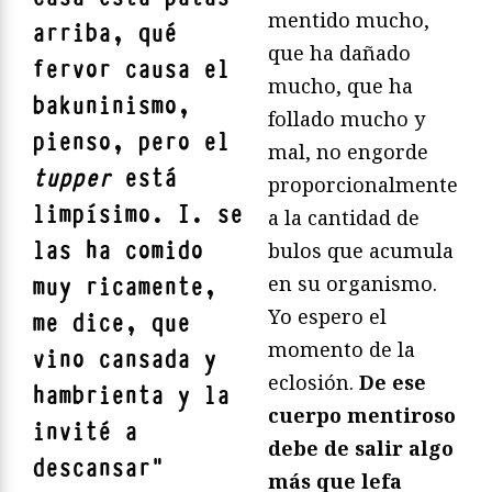
mentido mucho,
arriba, qué
que ha dañado
fervor causa el
mucho, que ha
bakuninismo,
follado mucho y
pienso, pero el
mal, no engorde
tupper
está
proporcionalmente
limpísimo. I. se
a la cantidad de
las ha comido
bulos que acumula
en su organismo.
muy ricamente,
Yo espero el
me dice, que
momento de la
vino cansada y
eclosión.
De ese
hambrienta y la
cuerpo mentiroso
invité a
debe de salir algo
descansar
"
más que lefa