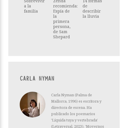
Sobrevivir
Zenda
14 formas
a la
recomienda:
de
familia
Espía de
describir
la
la lluvia
primera
persona,
de Sam
Shepard
CARLA NYMAN
Carla Nyman (Palma de
Mallorca, 1996) es escritora y
directora de escena. Ha
publicado los poemarios
'Líquida tuya y vertebrada'
(Letraversal, 2023), 'Movernos