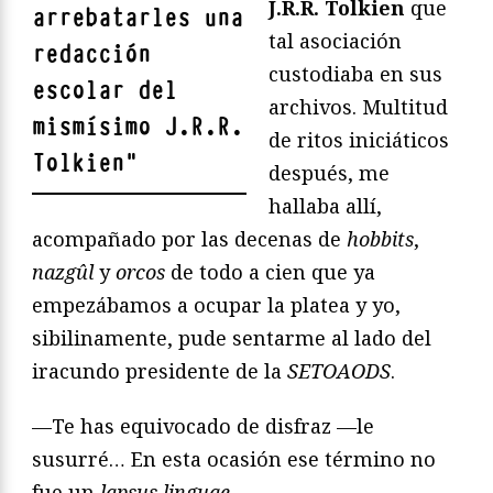
J.R.R. Tolkien
que
arrebatarles una
tal asociación
redacción
custodiaba en sus
escolar del
archivos. Multitud
mismísimo J.R.R.
de ritos iniciáticos
Tolkien
"
después, me
hallaba allí,
acompañado por las decenas de
hobbits
,
nazgûl
y
orcos
de todo a cien que ya
empezábamos a ocupar la platea y yo,
sibilinamente, pude sentarme al lado del
iracundo presidente de la
SETOAODS
.
—Te has equivocado de disfraz —le
susurré… En esta ocasión ese término no
fue un
lapsus linguae.