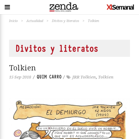
Inicio
>
Actualidad
>
Divitos y literatos
>
Tolkien
Divitos y literatos
Tolkien
QUIM CARRO
15 Sep 2018
/
/
JRR Tolkien
,
Tolkien