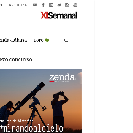
TE
PARTICIPA
enda-Edhasa
Foro
evo concurso