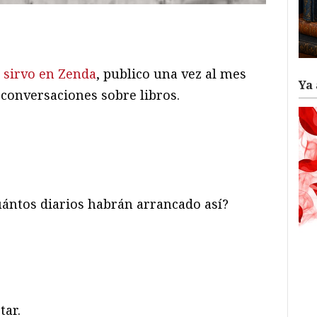
ram
il
ompartir
 sirvo en Zenda
, publico una vez al mes
Ya 
 conversaciones sobre libros.
uántos diarios habrán arrancado así?
tar.