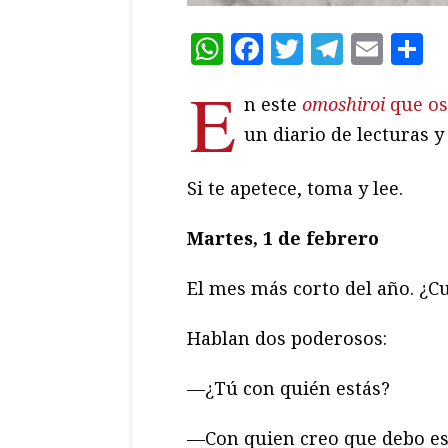
WhatsApp
Facebook
Twitter
Teleg
Ema
C
E
n este
omoshiroi
que os
un diario de lecturas y
Si te apetece, toma y lee.
Martes, 1 de febrero
El mes más corto del año. ¿C
Hablan dos poderosos:
—¿Tú con quién estás?
—Con quien creo que debo es