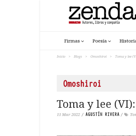
Firmas
Poesía
Histori
Inicio
>
Blogs
>
Omoshiroi
>
Toma y lee (V
Omoshiroi
Toma y lee (VI)
AGUSTÍN RIVERA
11 Mar 2022
/
/
To