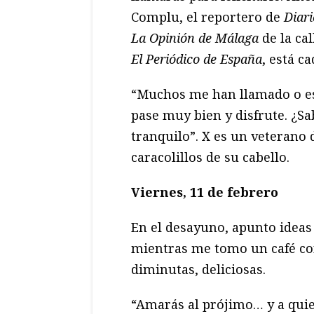
Complu, el reportero de
Diar
La Opinión de Málaga
de la cal
El Periódico de España
, está c
“Muchos me han llamado o e
pase muy bien y disfrute. ¿S
tranquilo”. X es un veterano 
caracolillos de su cabello.
Viernes, 11 de febrero
En el desayuno, apunto ideas 
mientras me tomo un café cor
diminutas, deliciosas.
“Amarás al prójimo… y a quie