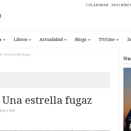
COLABORAN
SUSCRÍBE
a
Libros
Actualidad
Blogs
TV/Cine
Z
I): Una estrella fugaz
Nu
: Una estrella fugaz
ma y lee