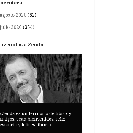
meroteca
agosto 2026
(82)
julio 2026
(354)
envenidos a Zenda
«Zenda es un territorio de libros y
amigos. Sean bienvenidos. Feliz
estancia y felices libros.»