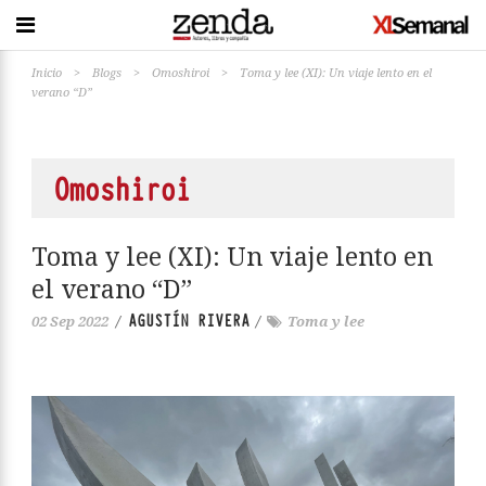
Inicio
>
Blogs
>
Omoshiroi
>
Toma y lee (XI): Un viaje lento en el
verano “D”
Omoshiroi
Toma y lee (XI): Un viaje lento en
el verano “D”
AGUSTÍN RIVERA
02 Sep 2022
/
/
Toma y lee