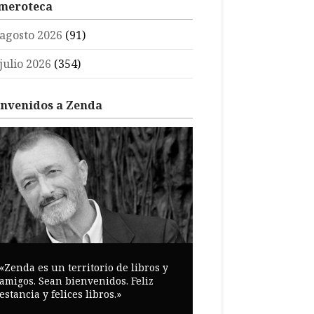
meroteca
agosto 2026
(91)
julio 2026
(354)
envenidos a Zenda
«Zenda es un territorio de libros y
amigos. Sean bienvenidos. Feliz
estancia y felices libros.»