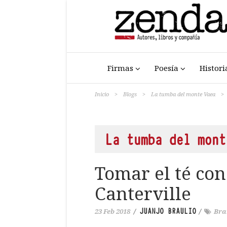
Firmas
Poesía
Histori
Inicio
>
Blogs
>
La tumba del monte Vaea
>
La tumba del mont
Tomar el té con
Canterville
JUANJO BRAULIO
23 Feb 2018
/
/
Bra