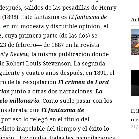
después, salidos de las pesadillas de Henry
a
(1898). Este fantasma es
El fantasma de
Art
e, en mi modesta y discutible opinión, el
e
, cuya primera parte (de las dos) se
23 de febrero— de 1887 en la revista
iety Review,
la misma publicación donde
de Robert Louis Stevenson. La segunda
guiente y cuatro años después, en 1891, el
ro de la recopilación
El crimen de Lord
rias
junto a otras dos narraciones:
La
elo millonario
.
Como suele pasar con los
consideraba que
El fantasma de
El 
por eso lo relegó en el título del
EL 
23 J
dicto inapelable del tiempo y el éxito lo
ción. Hoy en día, todas las recopilaciones