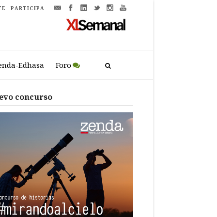
TE
PARTICIPA
enda-Edhasa
Foro
evo concurso