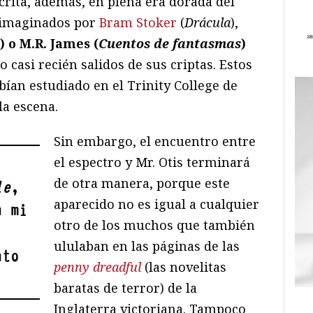
crita, además, en plena era dorada del
 imaginados por
Bram Stoker
(
Drácula
),
) o M.R. James (
Cuentos de fantasmas
)
o casi recién salidos de sus criptas. Estos
abían estudiado en el Trinity College de
la escena.
Sin embargo, el encuentro entre
el espectro y Mr. Otis terminará
de otra manera, porque este
le
,
aparecido no es igual a cualquier
n mi
otro de los muchos que también
ululaban en las páginas de las
nto
penny dreadful
(las novelitas
baratas de terror) de la
Inglaterra victoriana. Tampoco