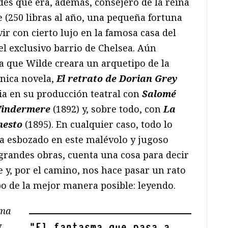
dés que era, además, consejero de la reina
e (250 libras al año, una pequeña fortuna
vir con cierto lujo en la famosa casa del
el exclusivo barrio de Chelsea. Aún
a que Wilde creara un arquetipo de la
única novela,
El retrato de Dorian Grey
cia en su producción teatral con
Salomé
 Windermere
(1892) y, sobre todo, con
La
nesto
(1895). En cualquier caso, todo lo
a esbozado en este malévolo y jugoso
 grandes obras, cuenta una cosa para decir
 y, por el camino, nos hace pasar un rato
o de la mejor manera posible: leyendo.
sma
y
"
El fantasma que pasa a