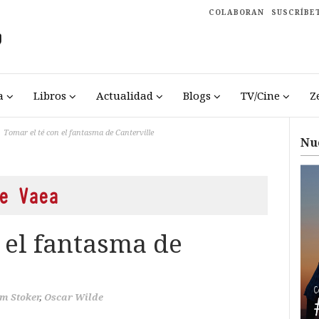
COLABORAN
SUSCRÍBE
a
Libros
Actualidad
Blogs
TV/Cine
Z
Tomar el té con el fantasma de Canterville
Nu
e Vaea
 el fantasma de
m Stoker
,
Oscar Wilde