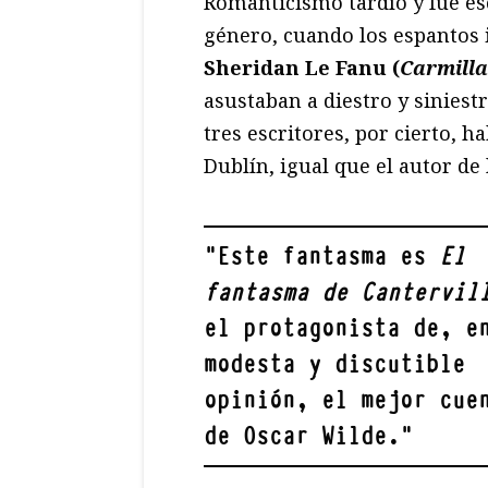
Romanticismo tardío y fue es
género, cuando los espantos
Sheridan Le Fanu (
Carmilla
asustaban a diestro y siniestr
tres escritores, por cierto, h
Dublín, igual que el autor de 
"
Este fantasma es
El
fantasma de Cantervil
el protagonista de, e
modesta y discutible
opinión, el mejor cue
de
Oscar Wilde
.
"