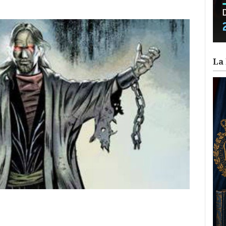
La 
ram
il
ompartir