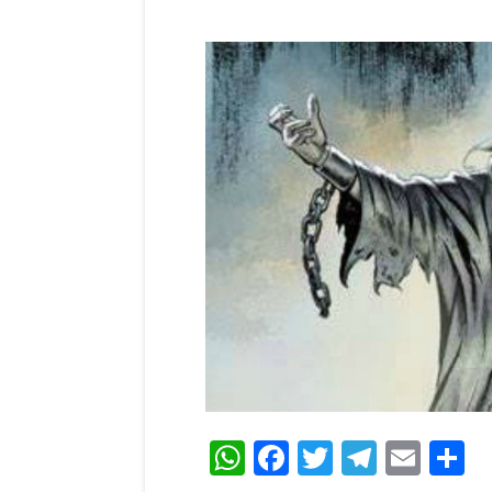
WhatsApp
Facebook
Twitter
Teleg
Ema
C