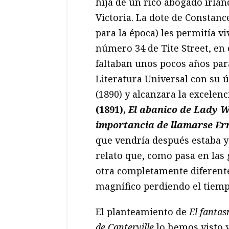
hija de un rico abogado irlan
Victoria. La dote de Constanc
para la época) les permitía vi
número 34 de Tite Street, en 
faltaban unos pocos años par
Literatura Universal con su 
(1890) y alcanzara la excelen
(1891),
El abanico de Lady
importancia de llamarse Er
que vendría después estaba y
relato que, como pasa en las
otra completamente diferente
magnífico perdiendo el tiemp
El planteamiento de
El fanta
de Canterville
lo hemos visto 