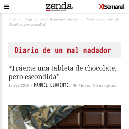
Inicio
>
Blogs
>
Diario de un mal nadador
>
“Tráeme una tableta de
chocolate, pero escondida”
Diario de un mal nadador
“Tráeme una tableta de chocolate,
pero escondida”
MANUEL LLORENTE
15 Sep 2016
/
/
Mario
,
Otras aguas