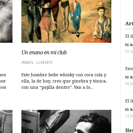
Art
El 
EL 
02 A
Un enano en mi club
MANUEL LLORENTE
Eso
ses
Este hombre bebe whisky con coca cola y
EL 
por
ella, la de hoy, creo que ginebra y tónica,
30 J
nos
con una “pajilla dentro”. Van a lo...
El 
EL 
23 J
He