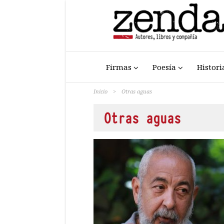
Firmas
Poesía
Histori
Inicio
>
Otras aguas
Otras aguas