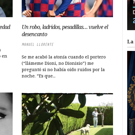
medad
Un robo, ladridos, pesadillas… vuelve el
desencanto
La 
MANUEL LLORENTE
a
o en
Se me acabó la atonía cuando el portero
(“llámeme Dioni, no Dionisio”) me
preguntó si no había oído ruidos por la
noche. ”Es que...