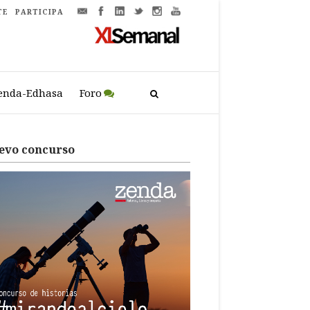
TE
PARTICIPA
enda-Edhasa
Foro
evo concurso