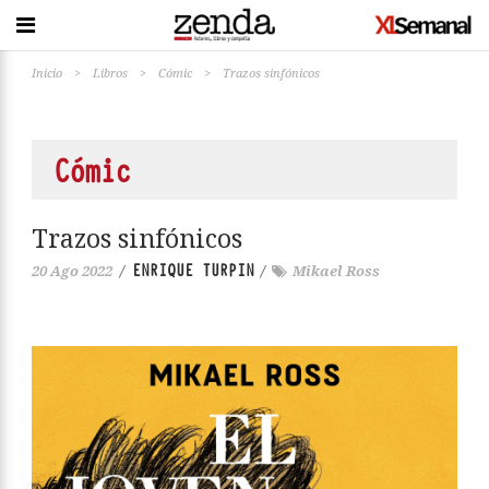
Inicio
>
Libros
>
Cómic
>
Trazos sinfónicos
Cómic
Trazos sinfónicos
ENRIQUE TURPIN
20 Ago 2022
/
/
Mikael Ross