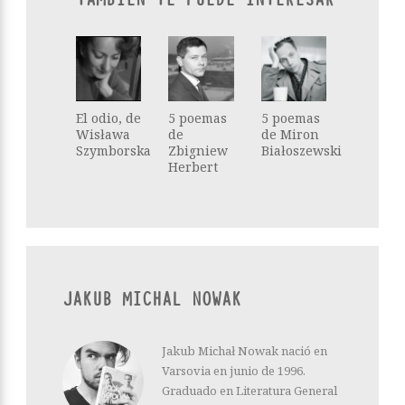
El odio, de
5 poemas
5 poemas
Wisława
de
de Miron
Szymborska
Zbigniew
Białoszewski
Herbert
JAKUB MICHAL NOWAK
Jakub Michał Nowak nació en
Varsovia en junio de 1996.
Graduado en Literatura General