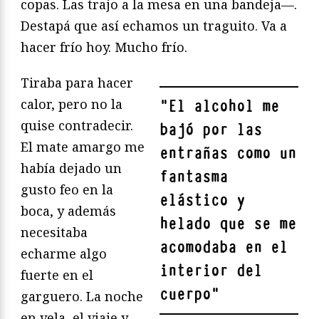
copas. Las trajo a la mesa en una bandeja—.
Destapá que así echamos un traguito. Va a
hacer frío hoy. Mucho frío.
Tiraba para hacer
calor, pero no la
"
El alcohol me
quise contradecir.
bajó por las
El mate amargo me
entrañas como un
había dejado un
fantasma
gusto feo en la
elástico y
boca, y además
helado que se me
necesitaba
acomodaba en el
echarme algo
interior del
fuerte en el
cuerpo
"
garguero. La noche
en vela, el viaje y