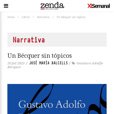
Inicio
>
Libros
>
Narrativa
>
Un Bécquer sin tópicos
Narrativa
Un Bécquer sin tópicos
JOSÉ MARÍA BALCELLS
20 Jul 2023
/
/
Gustavo Adolfo
Bécquer