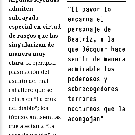
admiten
"
El pavor lo
subrayado
encarna el
especial en virtud
personaje de
de rasgos que las
Beatriz, a la
singularizan de
que Bécquer hace
manera muy
sentir de manera
clara
: la ejemplar
admirable los
plasmación del
poderosos y
asunto del mal
sobrecogedores
caballero que se
terrores
relata en “La cruz
del diablo”; los
nocturnos que la
tópicos antisemitas
acongojan
"
que afectan a “La
rosa de pasión”, y