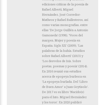
ediciones críticas de la poesía de
Rafael Alberti, Miguel
Hernández, José Corredor-
Matheos y Rafael Ballesteros, así
como varias monografías, entre
ellas 'De Jorge Guillén a Antonio
Gamoneda' (1998), 'Voces del
margen. Mujer y poesía en
España. Siglo XX' (2009), 'Las
palabras de la bahía. Estudios
sobre Rafael Alberti' (2013) y
'Los desvelos de Isis. Sobre
poetas, poemas y poesía' (2014).
En 2016 reunió sus estudios
acerca de epopeya burlesca en
'La epopeya burlada. Del 'Libro
de Buen Amor' a Juan Goytisolo'.
De 2017 es su libro 'Nacido(s)
para el luto. Miguel Hernández
y los toros'. En 2020 publicó