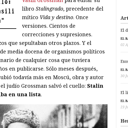
Vasili Grossman
para editar su
llo:
libro
Stalingrado
, precedente del
asili
mítico
Vida y destino
. Once
Art
a
"
versiones. Cientos de
El 
correcciones y supresiones.
EL 
zos que sepultaban otros plazos. Y el
02 A
 de media docena de organismos políticos
onario de cualquier cosa que tuviera
Eso
 años en publicarse. Sólo meses después,
EL 
30 J
ubió todavía más en Moscú, obra y autor
el judío Grossman salvó el cuello:
Stalin
El 
ba en una lista
.
EL 
23 J
He