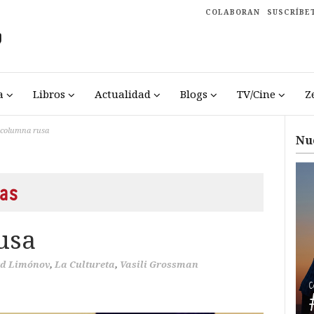
COLABORAN
SUSCRÍBE
a
Libros
Actualidad
Blogs
TV/Cine
Z
columna rusa
Nu
as
usa
d Limónov
,
La Cultureta
,
Vasili Grossman