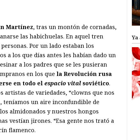
ram
il
ompartir
an Martínez
, tras un montón de cornadas,
anarse las habichuelas. En aquel tren
Ya 
 personas. Por un lado estaban los
nos a los que días antes les habían dado un
sesinar a los padres que se les pusieran
tempranos en los que
la Revolución rusa
erse en todo el
espacio vital
soviético
.
s artistas de variedades, “clowns que nos
 teníamos un aire inconfundible de
llos almidonados y nuestros hongos
as vestían jirones. “Esa gente nos trató a
rín flamenco.