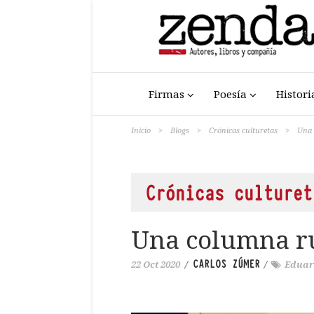
Firmas
Poesía
Histori
Inicio
>
Blogs
>
Crónicas culturetas
>
Una 
Crónicas culturet
Una columna r
CARLOS ZÚMER
22 Oct 2020
/
/
Eduar