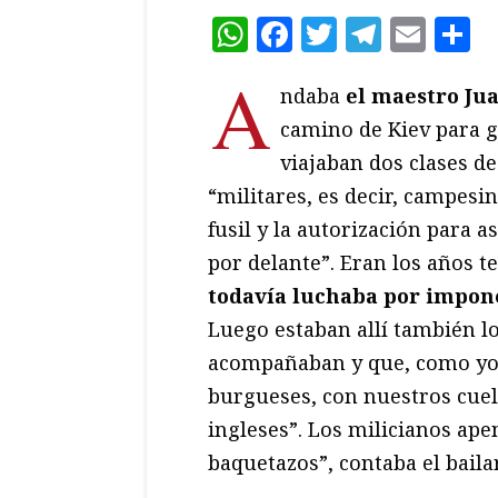
WhatsApp
Facebook
Twitter
Teleg
Ema
C
A
ndaba
el maestro Ju
camino de Kiev para g
viajaban dos clases de
“militares, es decir, campesi
fusil y la autorización para a
por delante”. Eran los años 
todavía luchaba por impon
Luego estaban allí también lo
acompañaban y que, como yo,
burgueses, con nuestros cue
ingleses”. Los milicianos apen
baquetazos”, contaba el baila