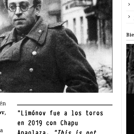
Bi
ién
ov
,
"
Limónov fue a los toros
en 2019 con Chapu
la
Apaolaza.
“This is not