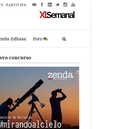
TE
PARTICIPA
enda-Edhasa
Foro
evo concurso