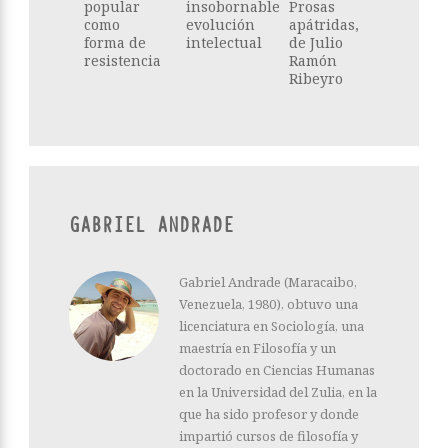
popular
insobornable
Prosas
como
evolución
apátridas,
forma de
intelectual
de Julio
resistencia
Ramón
Ribeyro
GABRIEL ANDRADE
Gabriel Andrade (Maracaibo,
Venezuela, 1980), obtuvo una
licenciatura en Sociología, una
maestría en Filosofía y un
doctorado en Ciencias Humanas
en la Universidad del Zulia, en la
que ha sido profesor y donde
impartió cursos de filosofía y