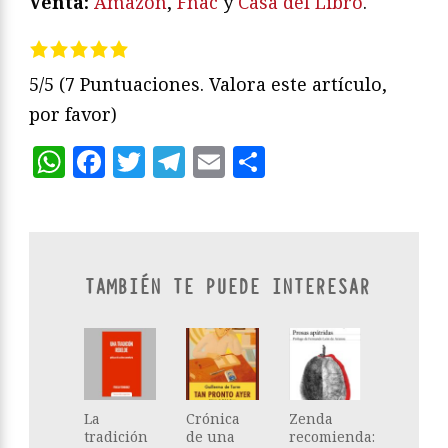
Venta:
Amazon
,
Fnac
y
Casa del Libro
.
5/5
(7 Puntuaciones. Valora este artículo,
por favor)
WhatsApp
Facebook
Twitter
Telegram
Email
Compartir
TAMBIÉN TE PUEDE INTERESAR
La
Crónica
Zenda
tradición
de una
recomienda: