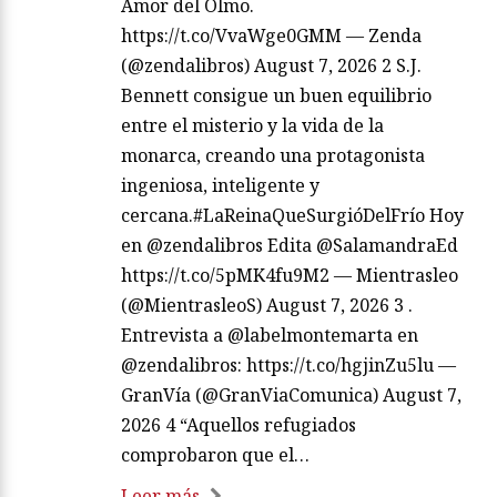
Amor del Olmo.
https://t.co/VvaWge0GMM — Zenda
(@zendalibros) August 7, 2026 2 S.J.
Bennett consigue un buen equilibrio
entre el misterio y la vida de la
monarca, creando una protagonista
ingeniosa, inteligente y
cercana.#LaReinaQueSurgióDelFrío Hoy
en @zendalibros Edita @SalamandraEd
https://t.co/5pMK4fu9M2 — Mientrasleo
(@MientrasleoS) August 7, 2026 3 .
Entrevista a @labelmontemarta en
@zendalibros: https://t.co/hgjinZu5lu —
GranVía (@GranViaComunica) August 7,
2026 4 “Aquellos refugiados
comprobaron que el…
Leer más