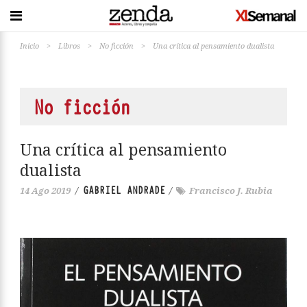
Inicio
>
Libros
>
No ficción
>
Una crítica al pensamiento dualista
No ficción
Una crítica al pensamiento
dualista
GABRIEL ANDRADE
14 Ago 2019
/
/
Francisco J. Rubia