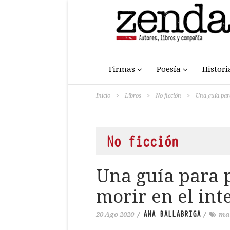
Firmas
Poesía
Histori
Inicio
>
Libros
>
No ficción
>
Una guía para
No ficción
Una guía para p
morir en el int
ANA BALLABRIGA
20 Ago 2020
/
/
ma