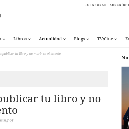
COLABORAN
SUSCRÍBE
a
Libros
Actualidad
Blogs
TV/Cine
Z
 publicar tu libro y no morir en el intento
Nu
ublicar tu libro y no
ento
king of