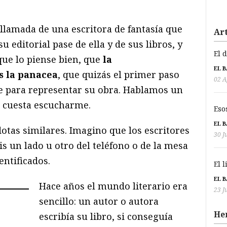
lamada de una escritora de fantasía que
Art
u editorial pase de ella y de sus libros, y
El 
que lo piense bien, que
la
EL 
s la panacea
, que quizás el primer paso
02 A
e para representar su obra. Hablamos un
e cuesta escucharme.
Eso
EL 
otas similares. Imagino que los escritores
30 J
s un lado u otro del teléfono o de la mesa
dentificados.
El 
EL 
Hace años el mundo literario era
23 J
sencillo: un autor o autora
He
escribía su libro, si conseguía