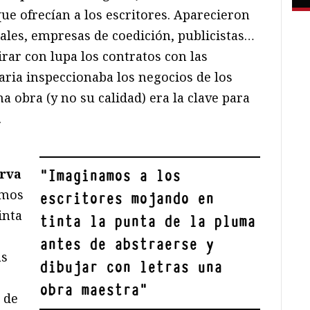
que ofrecían a los escritores. Aparecieron
ales, empresas de coedición, publicistas…
ar con lupa los contratos con las
taria inspeccionaba los negocios de los
na obra (y no su calidad) era la clave para
.
erva
"
Imaginamos a los
amos
escritores mojando en
inta
tinta la punta de la pluma
antes de abstraerse y
as
dibujar con letras una
obra maestra
"
 de