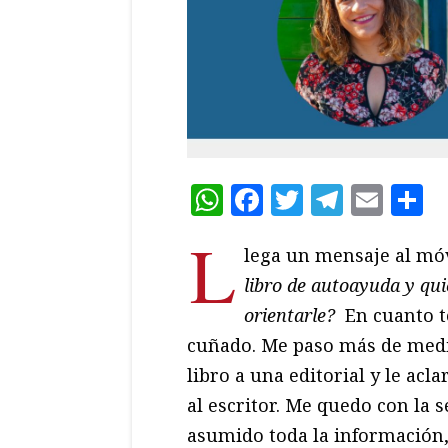
WhatsApp
Facebook
Twitter
Teleg
Ema
C
L
lega un mensaje al móv
libro de autoayuda y qui
orientarle?
En cuanto te
cuñado. Me paso más de medi
libro a una editorial y le acl
al escritor. Me quedo con la
asumido toda la información,