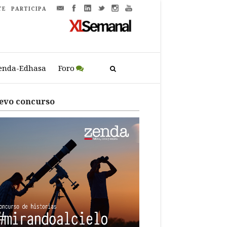
TE
PARTICIPA
enda-Edhasa
Foro
evo concurso