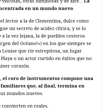
y viscosas, otras luminosas y de aire…
La
concentrada en un mundo nuevo
.
l lector a la de Clementina, dulce como
e un secreto de acidez cítrica, y se lo
 a la vez lejana, la de pueblos costeros
Virgen del Océano!») en los que siempre se
ouise que ríe estrepitosa, un lugar
Playa o un actor curtido en éxitos que no
rimer corazón.
n,
el coro de instrumentos compone una
amiliares que, al final, termina en
 sus mundos nuevos.
 convierten en reales.