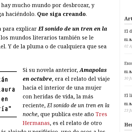
n hay mucho mundo por desbrozar, y
ga haciéndolo.
Que siga creando
.
Art
a para explicar
El sonido de un tren en la
El 
 los mundos literarios también se le
EL 
iel. Y de la pluma o de cualquiera que sea
02 A
Eso
Si su novela anterior,
Amapolas
EL 
en octubre
, era el relato del viaje
tán
30 J
hacia el interior de una mujer
Laura
El 
con heridas de vida, la más
 en
EL 
reciente,
El sonido de un tren en la
ría
"
23 J
noche
, que publica este año
Tres
Hermanas
, es el relato de otro
He
s alejado y periférico, uno de esos a los