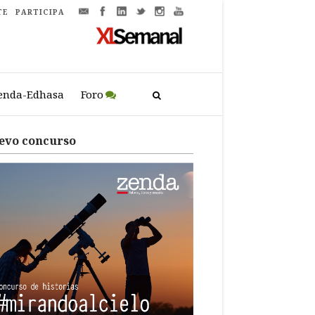
TE
PARTICIPA
enda-Edhasa
Foro
evo concurso