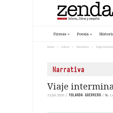
Firmas
Poesía
Histori
Inicio
>
Libros
>
Narrativa
>
Viaje interm
Narrativa
Viaje intermin
YOLANDA GUERRERO
13 Jul 2020
/
/
L