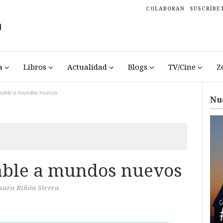
COLABORAN
SUSCRÍBE
a
Libros
Actualidad
Blogs
TV/Cine
Z
inable a mundos nuevos
Nu
able a mundos nuevos
aura Riñón Sirera