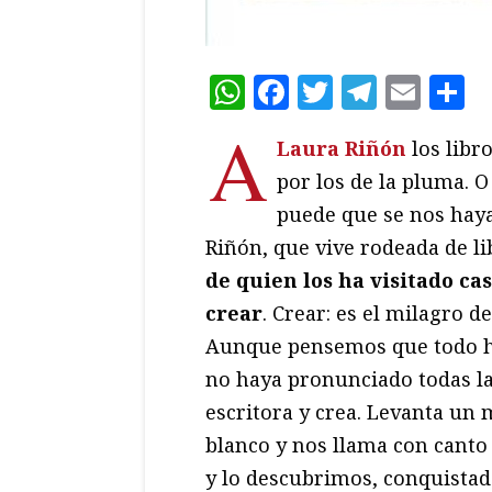
WhatsApp
Facebook
Twitter
Teleg
Ema
C
A
Laura Riñón
los libro
por los de la pluma. O
puede que se nos haya
Riñón, que vive rodeada de li
de quien los ha visitado ca
crear
. Crear: es el milagro d
Aunque pensemos que todo ha
no haya pronunciado todas las
escritora y crea. Levanta u
blanco y nos llama con canto
y lo descubrimos, conquista