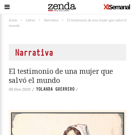
Inicio
>
Libros
>
Narrativa
>
El testimonio de una mujer que salvó el
mundo
Narrativa
El testimonio de una mujer que
salvó el mundo
YOLANDA GUERRERO
08 Ene 2020
/
/