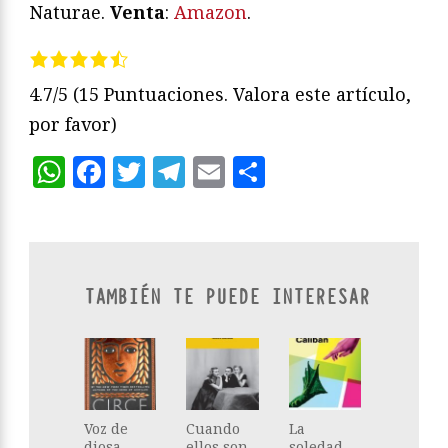
Naturae.
Venta
:
Amazon
.
4.7/5
(15 Puntuaciones. Valora este artículo,
por favor)
WhatsApp
Facebook
Twitter
Telegram
Email
Compartir
TAMBIÉN TE PUEDE INTERESAR
Voz de
Cuando
La
diosa
ellos son
soledad