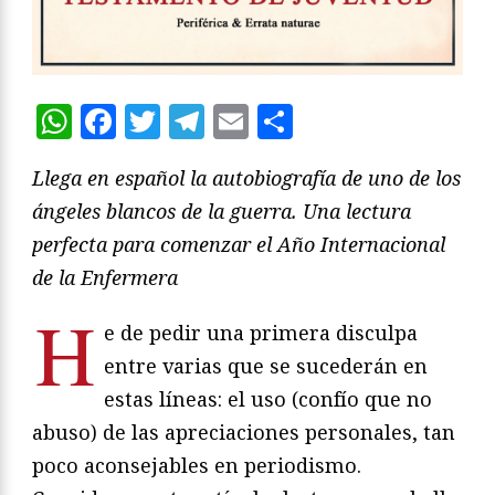
WhatsApp
Facebook
Twitter
Telegram
Email
Compartir
Llega en espa
ñ
ol la autobiograf
í
a de uno de los
á
ngeles blancos de la guerra. Una lectura
perfecta para comenzar el A
ñ
o Internacional
de la Enfermera
H
e de pedir una primera disculpa
entre varias que se sucederán en
estas líneas: el uso (confío que no
abuso) de las apreciaciones personales, tan
poco aconsejables en periodismo.