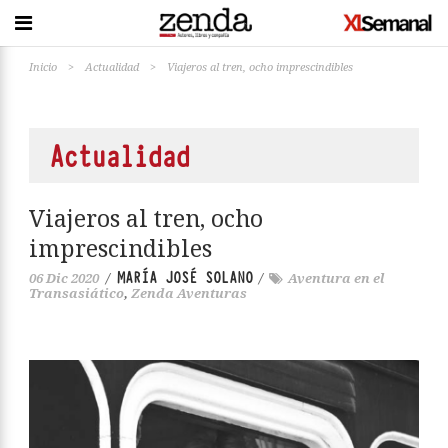
Inicio
>
Actualidad
>
Viajeros al tren, ocho imprescindibles
Actualidad
Viajeros al tren, ocho
imprescindibles
MARÍA JOSÉ SOLANO
06 Dic 2020
/
/
Aventura en el
Transasiático
,
Zenda Aventuras