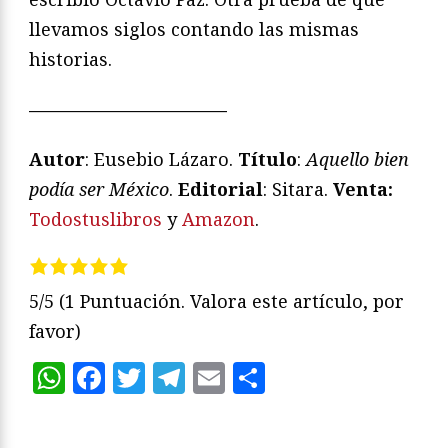
llevamos siglos contando las mismas
historias.
———————————
Autor
: Eusebio Lázaro.
Título
:
Aquello bien
podí
a ser M
éxico
.
Editorial
: Sitara.
Venta:
Todostuslibros
y
Amazon
.
5/5
(1 Puntuación. Valora este artículo, por
favor)
WhatsApp
Facebook
Twitter
Telegram
Email
Compartir