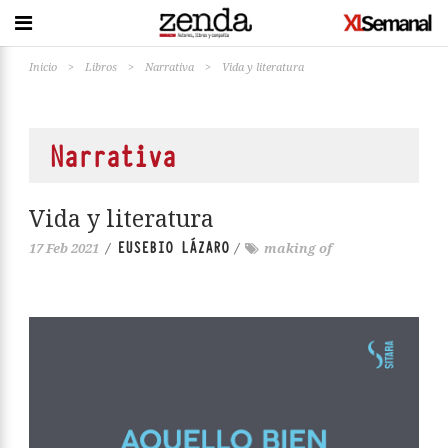
Inicio
>
Libros
>
Narrativa
>
Vida y literatura
Narrativa
Vida y literatura
EUSEBIO LÁZARO
17 Feb 2021
/
/
making of