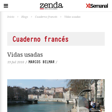
Inicio
>
Blogs
>
Cuaderno francés
>
Vidas usadas
Cuaderno francés
Vidas usadas
MARCOS BELMAR
19 Jul 2018
/
/