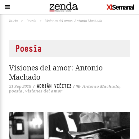
Inicio
>
Poesía
>
Visiones del amor: Antonio Machado
Poesía
Visiones del amor: Antonio
Machado
ADRIÁN VIÉITEZ
21 Sep 2018
/
/
Antonio Machado
,
poesía
,
Visiones del amor