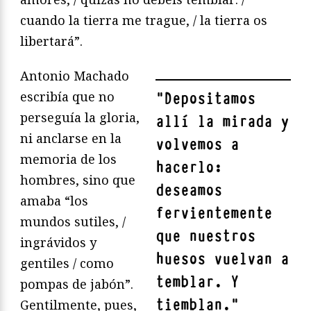
cuando la tierra me trague, / la tierra os
libertará”.
Antonio Machado
escribía que no
"
Depositamos
perseguía la gloria,
allí la mirada y
ni anclarse en la
volvemos a
memoria de los
hacerlo:
hombres, sino que
deseamos
amaba “los
fervientemente
mundos sutiles, /
que nuestros
ingrávidos y
huesos vuelvan a
gentiles / como
temblar. Y
pompas de jabón”.
tiemblan.
"
Gentilmente, pues,