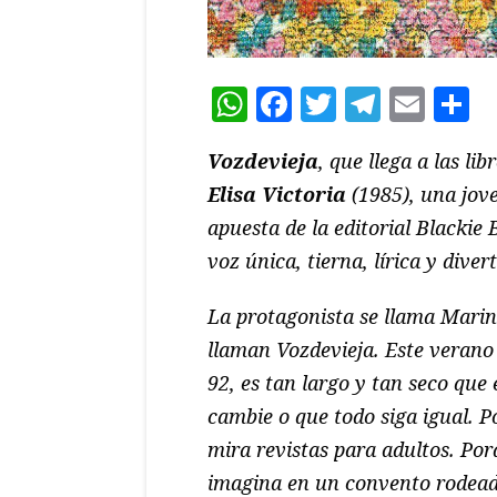
WhatsApp
Facebook
Twitter
Teleg
Ema
C
Vozdevieja
, que llega a las li
Elisa Victoria
(1985), una jov
apuesta de la editorial Blackie
voz única, tierna, lírica y diver
La protagonista se llama Marina
llaman Vozdevieja. Este verano 
92, es tan largo y tan seco que e
cambie o que todo siga igual. 
mira revistas para adultos. Por
imagina en un convento rodead