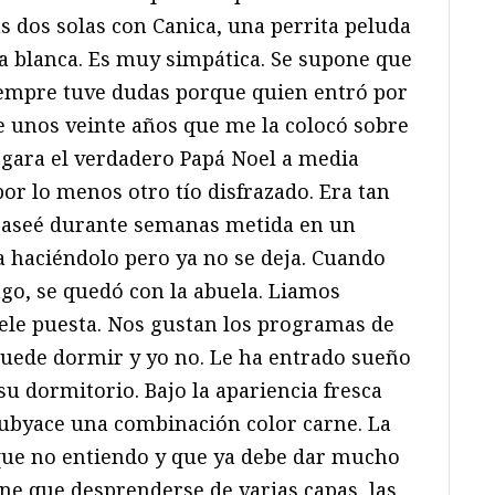
s dos solas con Canica, una perrita peluda
ga blanca. Es muy simpática. Se supone que
iempre tuve dudas porque quien entró por
 unos veinte años que me la colocó sobre
legara el verdadero Papá Noel a media
por lo menos otro tío disfrazado. Era tan
 paseé durante semanas metida en un
a haciéndolo pero ya no se deja. Cuando
go, se quedó con la abuela. Liamos
 tele puesta. Nos gustan los programas de
puede dormir y yo no. Le ha entrado sueño
u dormitorio. Bajo la apariencia fresca
 subyace una combinación color carne. La
ue no entiendo y que ya debe dar mucho
iene que desprenderse de varias capas, las