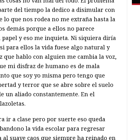
as cosas no van mal del todo. El problema
arte del tiempo la dedico a disimular con
ue lo que nos rodea no me extraña hasta la
 los demás porque a ellos no parece
 papel y eso me inquieta. Ni siquiera diría
i para ellos la vida fuese algo natural y
ez que hablo con alguien me cambia la voz,
ue mi disfraz de humano es de mala
iento que soy yo misma pero tengo que
bertad y terror que se abre sobre el suelo
de un aliado constantemente. En el
lazoletas.
 ir a clase pero por suerte eso queda
abandono la vida escolar para regresar
a al suave caos que siempre ha reinado en