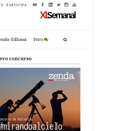
TE
PARTICIPA
enda-Edhasa
Foro
evo concurso