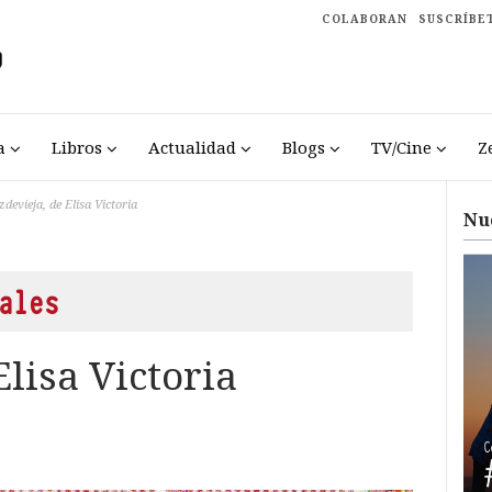
COLABORAN
SUSCRÍBE
a
Libros
Actualidad
Blogs
TV/Cine
Z
zdevieja, de Elisa Victoria
Nu
ales
Elisa Victoria