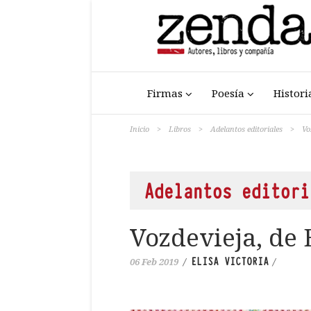
Firmas
Poesía
Histori
Inicio
>
Libros
>
Adelantos editoriales
>
Vo
Adelantos editori
Vozdevieja, de 
ELISA VICTORIA
06 Feb 2019
/
/