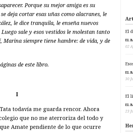
esaparecer. Porque su mejor amiga es su
, se deja cortar esas uñas como alacranes, le
Art
lez, le dice tranquila, le enseña nuevos
s. Luego sale y esos vestidos le molestan tanto
El 
sí, Marina siempre tiene hambre: de vida, y de
EL 
02 A
Eso
ginas de este libro.
EL 
30 J
I
El 
EL 
Tata todavía me guarda rencor. Ahora
23 J
 colegio que no me aterroriza del todo y
He
rque Amate pendiente de lo que ocurre